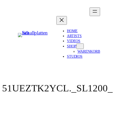
HOME
ARTISTS
VIDEOS
SHOP
WARENKORB
STUDIOS
51UEZTK2YCL._SL1200_