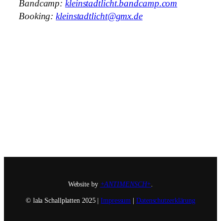
Bandcamp:
kleinstadtlicht.bandcamp.com
Booking:
kleinstadtlicht@gmx.de
Website by
+ANTIMENSCH+
.
© lala Schallplatten 2025 |
Impressum
|
Datenschutzerklärung