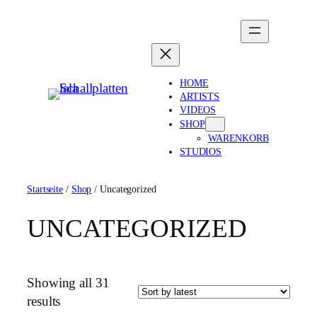
Zum
Inhalt
springen
HOME
ARTISTS
VIDEOS
SHOP
WARENKORB
STUDIOS
Startseite
/
Shop
/ Uncategorized
UNCATEGORIZED
Showing all 31
Sorted
results