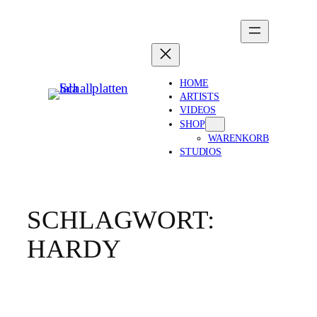
Zum
Inhalt
springen
HOME
ARTISTS
VIDEOS
SHOP
WARENKORB
STUDIOS
SCHLAGWORT:
HARDY