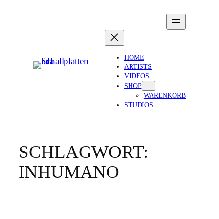
Zum
Inhalt
springen
HOME
ARTISTS
VIDEOS
SHOP
WARENKORB
STUDIOS
SCHLAGWORT:
INHUMANO