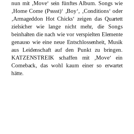
nun mit ‚Move‘ sein fünftes Album. Songs wie
v
‚Home Come (Psssst)‘ ‚Boy‘, ‚Conditions‘ oder
e
‚Armageddon Hot Chicks‘ zeigen das Quartett
q
zielsicher wie lange nicht mehr, die Songs
u
beinhalten die nach wie vor verspielten Elemente
a
genauso wie eine neue Entschlossenheit, Musik
n
aus Leidenschaft auf den Punkt zu bringen.
t
KATZENSTREIK schaffen mit ‚Move‘ ein
i
Comeback, das wohl kaum einer so erwartet
t
hätte.
y