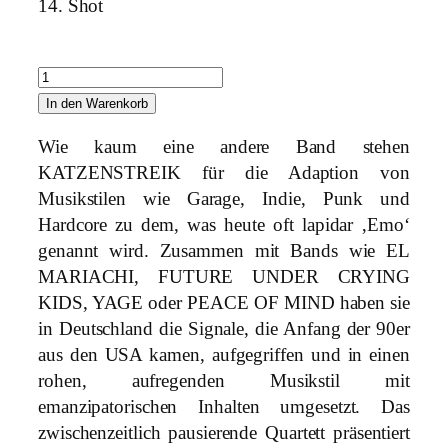
14. Shot
K
a
In den Warenkorb
t
Wie kaum eine andere Band stehen
z
KATZENSTREIK für die Adaption von
e
Musikstilen wie Garage, Indie, Punk und
n
Hardcore zu dem, was heute oft lapidar ‚Emo‘
s
genannt wird. Zusammen mit Bands wie EL
t
MARIACHI, FUTURE UNDER CRYING
r
KIDS, YAGE oder PEACE OF MIND haben sie
e
in Deutschland die Signale, die Anfang der 90er
i
aus den USA kamen, aufgegriffen und in einen
k
rohen, aufregenden Musikstil mit
–
emanzipatorischen Inhalten umgesetzt. Das
M
zwischenzeitlich pausierende Quartett präsentiert
o