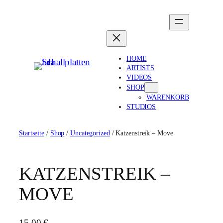
Zum
Inhalt
springen
HOME
ARTISTS
VIDEOS
SHOP
WARENKORB
STUDIOS
Startseite
/
Shop
/
Uncategorized
/ Katzenstreik – Move
KATZENSTREIK –
MOVE
15,00
€